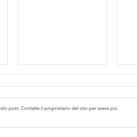
# LASCIA IL TUO EGO
# MI
FUORI DALLA PORTA
#mipi
Elena Mozzini
#sere
#emot
 post. Contatta il proprietario del sito per avere più
#inst
#swit
… IL VINO …
di un