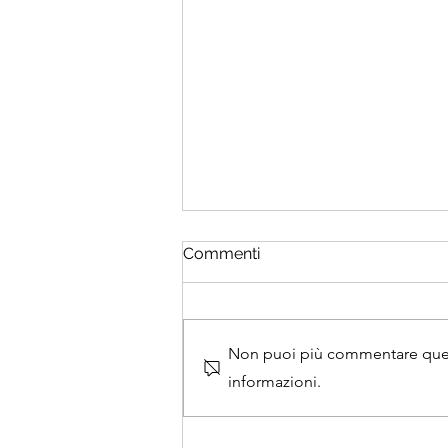
# ZERO-SETTANTA-CINQUE
Commenti
#zerosettantacinque
#soffiatoridivetro #gallone
#osteria #peso #praticità #wine
Non puoi più commentare questo
#vino #serendipity #serendipità
#bottle #bottiglia #taste #love
informazioni.
#emotions #nature #naturelovers
#instagram #instapic #in